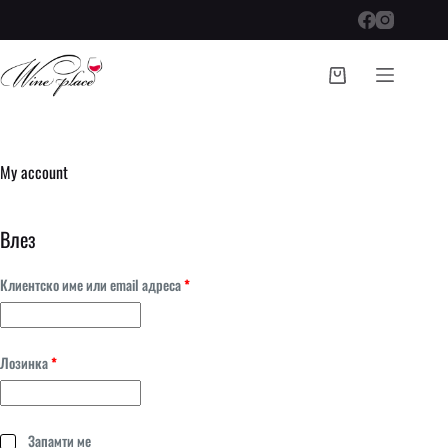
Skip
to
content
Shopping
cart
My account
Влез
Задолжително
Клиентско име или email адреса
*
Задолжително
Лозинка
*
Запамти ме