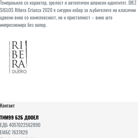
Темпрањило со карактер, зрелост и автентичен шпански идентитет. DIEZ
SIGLOS Ribera Crianza 2020 е сигурен избор за љубителите на класични
црвени вина со комплексност, но и пристапност – вино што
импресионира без напор.
Контакт
ТИМ99 Б2Б ДООЕЛ
ЕДБ 4057022562890
ЕМБС 7637829