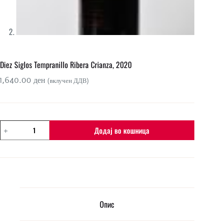
Diez Siglos Tempranillo Ribera Crianza, 2020
1,640.00
ден
(вклучен ДДВ)
Diez
Додај во кошница
Siglos
Tempranillo
Ribera
Crianza,
2020
количина
Опис