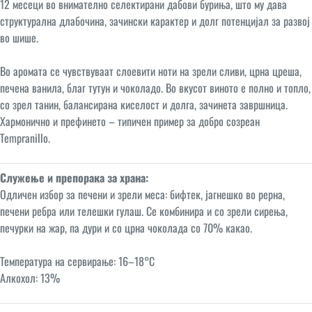
12 месеци во внимателно селектирани дабови буриња, што му дава
структурална длабочина, зачински карактер и долг потенцијал за развој
во шише.
Во аромата се чувствуваат слоевити ноти на зрели сливи, црна цреша,
печена ванила, благ тутун и чоколадо. Во вкусот виното е полно и топло,
со зрел танин, балансирана киселост и долга, зачинета завршница.
Хармонично и префинето – типичен пример за добро созреан
Tempranillo.
Служење и препорака за храна:
Одличен избор за печени и зрели меса: бифтек, јагнешко во рерна,
печени ребра или телешки гулаш. Се комбинира и со зрели сирења,
печурки на жар, па дури и со црна чоколада со 70% какао.
Температура на сервирање: 16–18°C
Алкохол: 13%