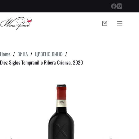
Skip
to
content
Shopping
cart
Home
/
ВИНА
/
ЦРВЕНО ВИНО
/
Diez Siglos Tempranillo Ribera Crianza, 2020